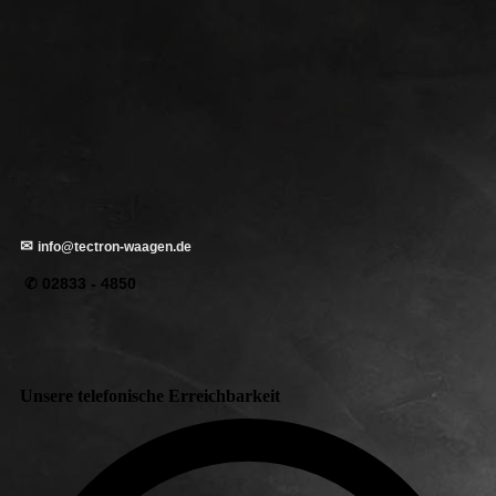
✉
info@tectron-waagen.de
✆ 02833 - 4850
Unsere telefonische Erreichbarkeit