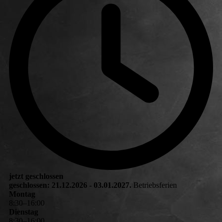
jetzt geschlossen
geschlossen: 21.12.2026 - 03.01.2027.
Betriebsferien
Montag
8
:
30
–
16
:
00
Dienstag
8
:
30
–
16
:
00