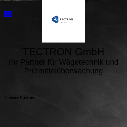
TECTRON GmbH
Ihr Partner für Wägetechnik und
Prüfmittelüberwachung
Unsere Partner