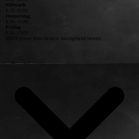
Mittwoch
8
:
30
–
16
:
00
Donnerstag
8
:
30
–
16
:
00
Freitag
8
:
30
–
13
:
00
INFO: Unser Büro ist nicht durchgehend besetzt.